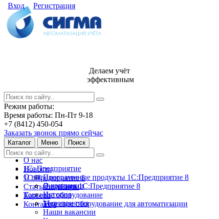
Вход
Регистрация
Делаем учёт
эффективным
Режим работы:
Время работы: Пн-Пт 9-18
+7 (8412) 450-054
Заказать звонок прямо сейчас
Каталог
Меню
Поиск
О нас
1С: Предприятие
Новости
О нас
Программные продукты 1С:Предприятие 8
1С:Предприятие 8
О компании
Лицензии 1С:Предприятие 8
Статьи и обзоры
История
Торговое оборудование
Карьера
Мероприятия
Торговое оборудование для автоматизации
Контакты
Наши вакансии