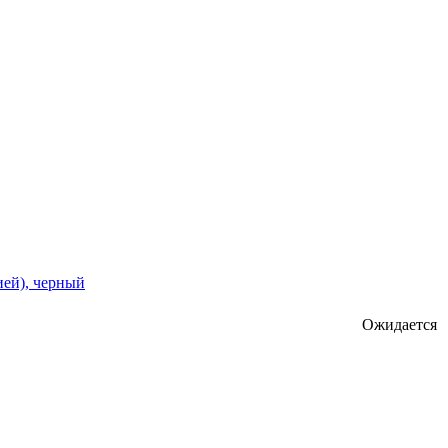
ией), черный
Ожидается