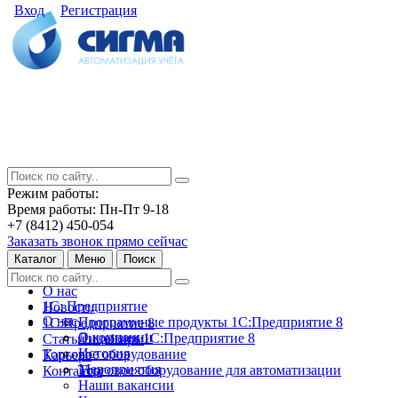
Вход
Регистрация
Режим работы:
Время работы: Пн-Пт 9-18
+7 (8412) 450-054
Заказать звонок прямо сейчас
Каталог
Меню
Поиск
О нас
1С: Предприятие
Новости
О нас
Программные продукты 1С:Предприятие 8
1С:Предприятие 8
О компании
Лицензии 1С:Предприятие 8
Статьи и обзоры
История
Торговое оборудование
Карьера
Мероприятия
Торговое оборудование для автоматизации
Контакты
Наши вакансии