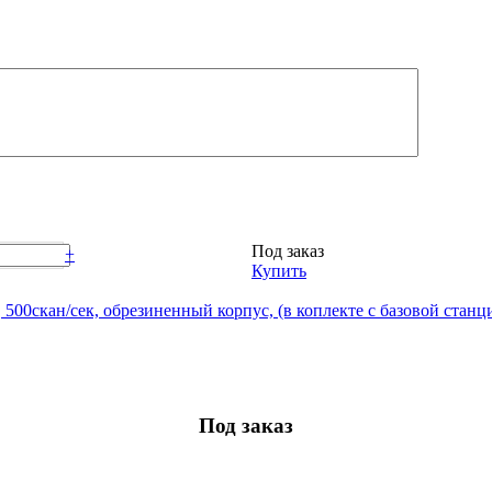
Под заказ
+
Купить
500скан/сек, обрезиненный корпус, (в коплекте с базовой станц
Под заказ