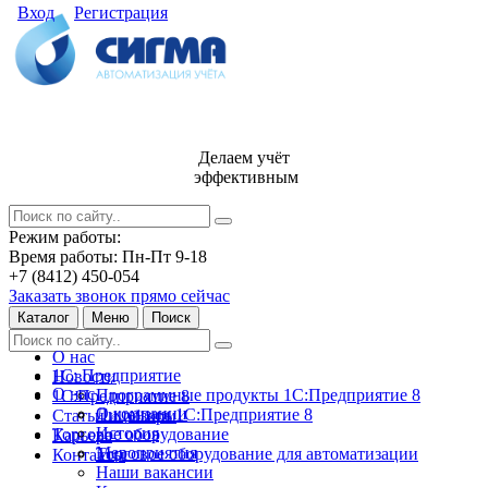
Вход
Регистрация
Делаем учёт
эффективным
Режим работы:
Время работы: Пн-Пт 9-18
+7 (8412) 450-054
Заказать звонок прямо сейчас
Каталог
Меню
Поиск
О нас
1С: Предприятие
Новости
О нас
Программные продукты 1С:Предприятие 8
1С:Предприятие 8
О компании
Лицензии 1С:Предприятие 8
Статьи и обзоры
История
Торговое оборудование
Карьера
Мероприятия
Торговое оборудование для автоматизации
Контакты
Наши вакансии