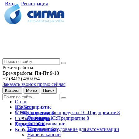
Вход
Регистрация
Режим работы:
Время работы: Пн-Пт 9-18
+7 (8412) 450-054
Заказать звонок прямо сейчас
Каталог
Меню
Поиск
О нас
1С: Предприятие
Новости
О нас
Программные продукты 1С:Предприятие 8
1С:Предприятие 8
О компании
Лицензии 1С:Предприятие 8
Статьи и обзоры
История
Торговое оборудование
Карьера
Мероприятия
Торговое оборудование для автоматизации
Контакты
Наши вакансии