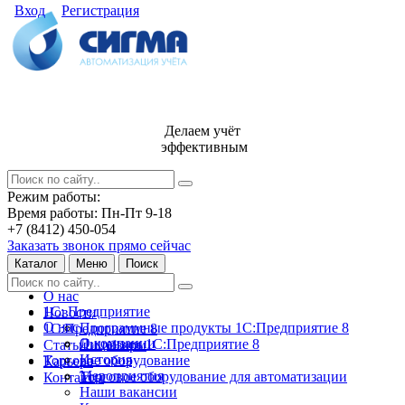
Вход
Регистрация
Делаем учёт
эффективным
Режим работы:
Время работы: Пн-Пт 9-18
+7 (8412) 450-054
Заказать звонок прямо сейчас
Каталог
Меню
Поиск
О нас
1С: Предприятие
Новости
О нас
Программные продукты 1С:Предприятие 8
1С:Предприятие 8
О компании
Лицензии 1С:Предприятие 8
Статьи и обзоры
История
Торговое оборудование
Карьера
Мероприятия
Торговое оборудование для автоматизации
Контакты
Наши вакансии