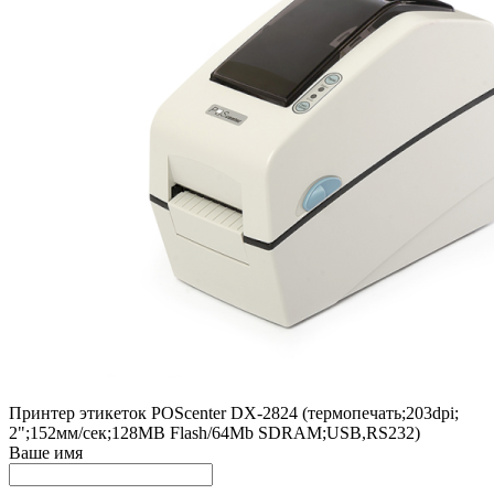
Принтер этикеток POScenter DX-2824 (термопечать;203dpi;
2";152мм/сек;128MB Flash/64Mb SDRAM;USB,RS232)
Ваше имя