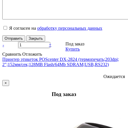
Я согласен на
обработку персональных данных
Отправить
Закрыть
Под заказ
-
+
Купить
Сравнить
Отложить
Принтер этикеток POScenter DX-2824 (термопечать;203dpi;
2";152мм/сек;128MB Flash/64Mb SDRAM;USB,RS232)
Ожидается
×
Под заказ