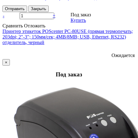
Отправить
Закрыть
Под заказ
-
+
Купить
Сравнить
Отложить
Принтер этикеток POScenter PC-80USE (прямая термопечать;
203dpi; 2"-3"; 150мм/сек; 4MB/8MB; USB, Ethernet, RS232)
отделитель, черный
Ожидается
×
Под заказ