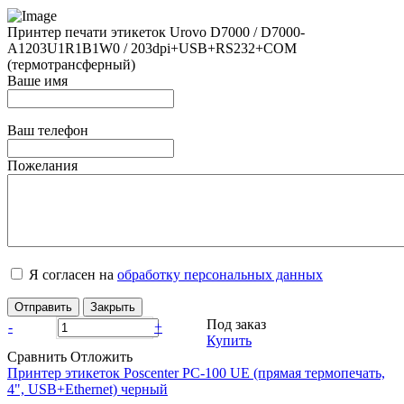
Принтер печати этикеток Urovo D7000 / D7000-
A1203U1R1B1W0 / 203dpi+USB+RS232+COM
(термотрансферный)
Ваше имя
Ваш телефон
Пожелания
Я согласен на
обработку персональных данных
Отправить
Закрыть
Под заказ
-
+
Купить
Сравнить
Отложить
Принтер этикеток Poscenter PC-100 UE (прямая термопечать,
4", USB+Ethernet) черный