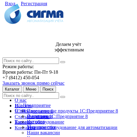
Вход
Регистрация
Делаем учёт
эффективным
Режим работы:
Время работы: Пн-Пт 9-18
+7 (8412) 450-054
Заказать звонок прямо сейчас
Каталог
Меню
Поиск
О нас
1С: Предприятие
Новости
О нас
Программные продукты 1С:Предприятие 8
1С:Предприятие 8
О компании
Лицензии 1С:Предприятие 8
Статьи и обзоры
История
Торговое оборудование
Карьера
Мероприятия
Торговое оборудование для автоматизации
Контакты
Наши вакансии