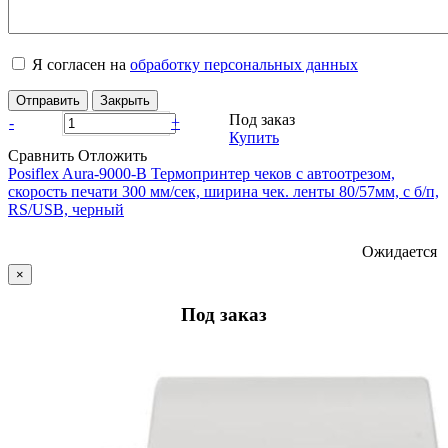
Я согласен на
обработку персональных данных
Отправить
Закрыть
Под заказ
-
+
Купить
Сравнить
Отложить
Posiflex Aura-9000-В Термопринтер чеков с автоотрезом,
скорость печати 300 мм/сек, ширина чек. ленты 80/57мм, с б/п,
RS/USB, черный
Ожидается
×
Под заказ