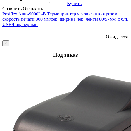
Купить
Сравнить
Отложить
Posiflex Aura-9000L-В Термопринтер чеков с автоотрезом,
скорость печати 300 мм/сек, ширина чек. ленты 80/57мм, с б/п,
USB/Lan, черный
Ожидается
×
Под заказ