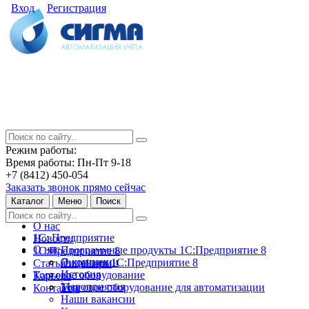
Вход
Регистрация
Режим работы:
Время работы: Пн-Пт 9-18
+7 (8412) 450-054
Заказать звонок прямо сейчас
Каталог
Меню
Поиск
О нас
1С: Предприятие
Новости
О нас
Программные продукты 1С:Предприятие 8
1С:Предприятие 8
О компании
Лицензии 1С:Предприятие 8
Статьи и обзоры
История
Торговое оборудование
Карьера
Мероприятия
Торговое оборудование для автоматизации
Контакты
Наши вакансии