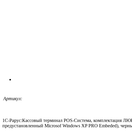
Артикул:
1С-Рарус:Кассовый терминал POS-Система, комплектация ЛЮКС
предустановленный Microsof Windows XP PRO Embeded), черн