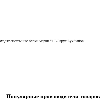
D
одят системные блоки марки "1С-Рарус:БухStation"
Популярные производители товаров