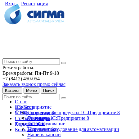
Вход
Регистрация
Режим работы:
Время работы: Пн-Пт 9-18
+7 (8412) 450-054
Заказать звонок прямо сейчас
Каталог
Меню
Поиск
О нас
1С: Предприятие
Новости
О нас
Программные продукты 1С:Предприятие 8
1С:Предприятие 8
О компании
Лицензии 1С:Предприятие 8
Статьи и обзоры
История
Торговое оборудование
Карьера
Мероприятия
Торговое оборудование для автоматизации
Контакты
Наши вакансии