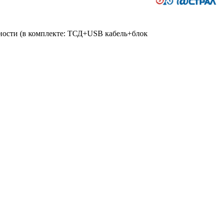
ьности (в комплекте: ТСД+USB кабель+блок