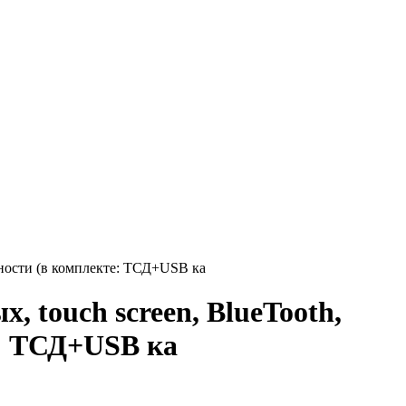
ьности (в комплекте: ТСД+USB ка
 touch screen, BlueTooth,
е: ТСД+USB ка