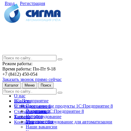
Вход
Регистрация
Режим работы:
Время работы: Пн-Пт 9-18
+7 (8412) 450-054
Заказать звонок прямо сейчас
Каталог
Меню
Поиск
О нас
1С: Предприятие
Новости
О нас
Программные продукты 1С:Предприятие 8
1С:Предприятие 8
О компании
Лицензии 1С:Предприятие 8
Статьи и обзоры
История
Торговое оборудование
Карьера
Мероприятия
Торговое оборудование для автоматизации
Контакты
Наши вакансии