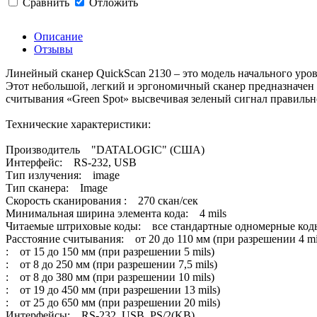
Сравнить
Отложить
Описание
Отзывы
Линейный сканер QuickScan 2130 – это модель начального уровн
Этот небольшой, легкий и эргономичный сканер предназначен 
считывания «Green Spot» высвечивая зеленый сигнал правильн
Технические характеристики:
Производитель "DATALOGIC" (США)
Интерфейс: RS-232, USB
Тип излучения: image
Тип сканера: Image
Скорость сканирования : 270 скан/сек
Минимальная ширина элемента кода: 4 mils
Читаемые штриховые коды: все стандартные одномерные коды
Расстояние считывания: от 20 до 110 мм (при разрешении 4 mi
: от 15 до 150 мм (при разрешении 5 mils)
: от 8 до 250 мм (при разрешении 7,5 mils)
: от 8 до 380 мм (при разрешении 10 mils)
: от 19 до 450 мм (при разрешении 13 mils)
: от 25 до 650 мм (при разрешении 20 mils)
Интерфейсы: RS-232, USB, PS/2(KB)