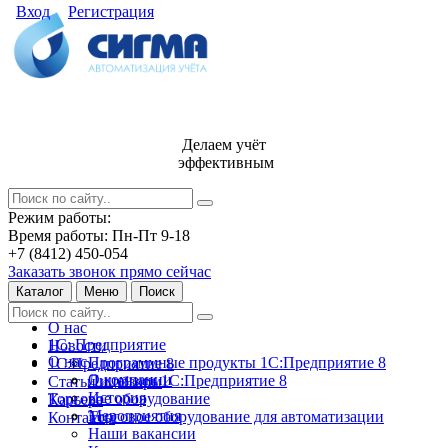
Вход
Регистрация
Делаем учёт
эффективным
Режим работы:
Время работы: Пн-Пт 9-18
+7 (8412) 450-054
Заказать звонок прямо сейчас
Каталог
Меню
Поиск
О нас
1С: Предприятие
Новости
О нас
Программные продукты 1С:Предприятие 8
1С:Предприятие 8
О компании
Лицензии 1С:Предприятие 8
Статьи и обзоры
История
Торговое оборудование
Карьера
Мероприятия
Торговое оборудование для автоматизации
Контакты
Наши вакансии