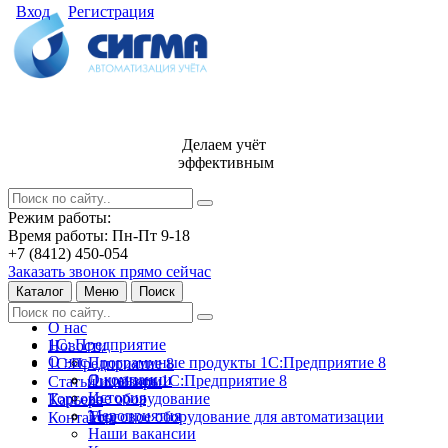
Вход
Регистрация
Делаем учёт
эффективным
Режим работы:
Время работы: Пн-Пт 9-18
+7 (8412) 450-054
Заказать звонок прямо сейчас
Каталог
Меню
Поиск
О нас
1С: Предприятие
Новости
О нас
Программные продукты 1С:Предприятие 8
1С:Предприятие 8
О компании
Лицензии 1С:Предприятие 8
Статьи и обзоры
История
Торговое оборудование
Карьера
Мероприятия
Торговое оборудование для автоматизации
Контакты
Наши вакансии