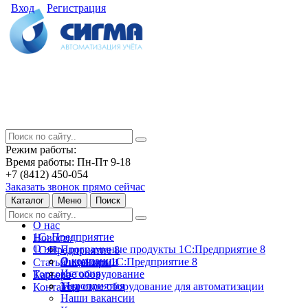
Вход
Регистрация
Режим работы:
Время работы: Пн-Пт 9-18
+7 (8412) 450-054
Заказать звонок прямо сейчас
Каталог
Меню
Поиск
О нас
1С: Предприятие
Новости
О нас
Программные продукты 1С:Предприятие 8
1С:Предприятие 8
О компании
Лицензии 1С:Предприятие 8
Статьи и обзоры
История
Торговое оборудование
Карьера
Мероприятия
Торговое оборудование для автоматизации
Контакты
Наши вакансии