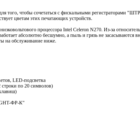
о для того, чтобы сочетаться с фискальными регистратора
твует цветам этих печатающих устройств.
изковольтового процессора Intel Celeron N270. Из-за относител
аботает абсолютно бесшумно, а пыль и грязь не засасываются в
ты на обслуживание ниже.
ветов, LED-подсветка
 строки по 20 символов)
клавиш)
IGHT-ФР-К"