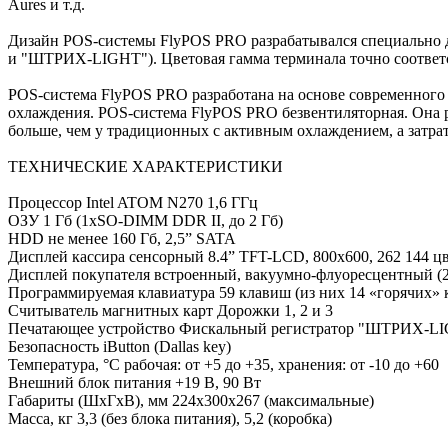
Aures и т.д.
Дизайн POS-системы FlyPOS PRO разрабатывался специальн
и "ШТРИХ-LIGHT"). Цветовая гамма терминала точно соответс
POS-система FlyPOS PRO разработана на основе современного н
охлаждения. POS-система FlyPOS PRO безвентиляторная. Она р
больше, чем у традиционных с активным охлаждением, а затра
ТЕХНИЧЕСКИЕ ХАРАКТЕРИСТИКИ
Процессор Intel ATOM N270 1,6 ГГц
ОЗУ 1 Гб (1хSO-DIMM DDR II, до 2 Гб)
HDD не менее 160 Гб, 2,5” SATA
Дисплей кассира сенсорный 8.4” TFT-LCD, 800x600, 262 144 ц
Дисплей покупателя встроенный, вакуумно-флуоресцентный (2
Программируемая клавиатура 59 клавиш (из них 14 «горячих» 
Считыватель магнитных карт Дорожки 1, 2 и 3
Печатающее устройство Фискальный регистратор "ШТРИХ-L
Безопасность iButton (Dallas key)
Температура, °C рабочая: от +5 до +35, хранения: от -10 до +60
Внешний блок питания +19 В, 90 Вт
Габариты (ШxГxВ), мм 224x300x267 (максимальные)
Масса, кг 3,3 (без блока питания), 5,2 (коробка)