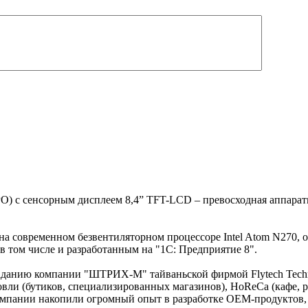
 с сенсорным дисплеем 8,4” TFT-LCD – превосходная аппаратн
а современном безвентиляторном процессоре Intel Atom N270, 
 том числе и разработанным на "1С: Предприятие 8".
аданию компании "ШТРИХ-М" тайваньской фирмой Flytech Techno
вли (бутиков, специализированных магазинов), HoReCa (кафе, р
омпании накопили огромный опыт в разработке OEM-продуктов, 