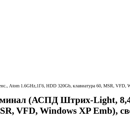
нс., Atom 1.6GHz,1Гб, HDD 320Gb, клавиатура 60, MSR, VFD, 
инал (АСПД Штрих-Light, 8,4"
SR, VFD, Windows XP Emb), с