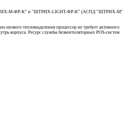
ми "ШТРИХ-М-ФР-К" и "ШТРИХ-LIGHT-ФР-К" (АСПД "ШТРИХ-М"
ьно низкого тепловыделения процессор не требует активного
нутрь корпуса. Ресурс службы безвентиляторных POS-систем