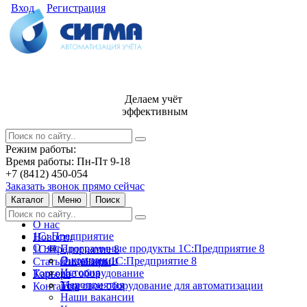
Вход
Регистрация
Делаем учёт
эффективным
Режим работы:
Время работы: Пн-Пт 9-18
+7 (8412) 450-054
Заказать звонок прямо сейчас
Каталог
Меню
Поиск
О нас
1С: Предприятие
Новости
О нас
Программные продукты 1С:Предприятие 8
1С:Предприятие 8
О компании
Лицензии 1С:Предприятие 8
Статьи и обзоры
История
Торговое оборудование
Карьера
Мероприятия
Торговое оборудование для автоматизации
Контакты
Наши вакансии