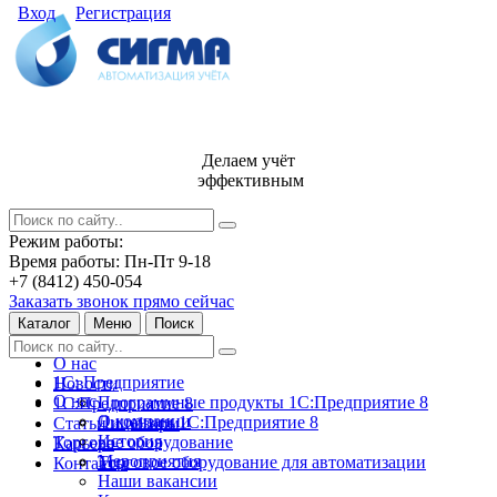
Вход
Регистрация
Делаем учёт
эффективным
Режим работы:
Время работы: Пн-Пт 9-18
+7 (8412) 450-054
Заказать звонок прямо сейчас
Каталог
Меню
Поиск
О нас
1С: Предприятие
Новости
О нас
Программные продукты 1С:Предприятие 8
1С:Предприятие 8
О компании
Лицензии 1С:Предприятие 8
Статьи и обзоры
История
Торговое оборудование
Карьера
Мероприятия
Торговое оборудование для автоматизации
Контакты
Наши вакансии