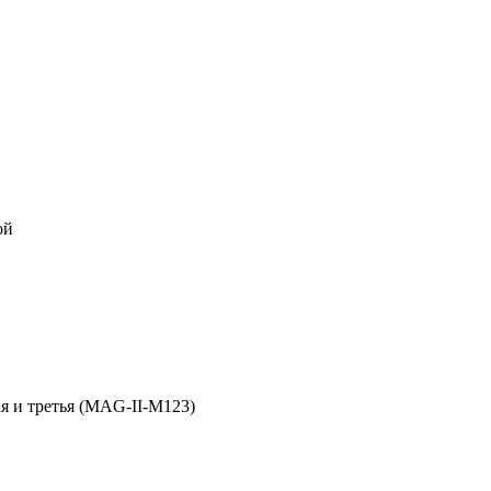
ой
я и третья (MAG-II-M123)