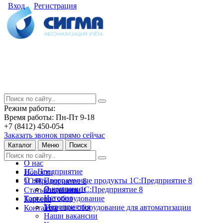
Вход
Регистрация
Режим работы:
Время работы: Пн-Пт 9-18
+7 (8412) 450-054
Заказать звонок прямо сейчас
Каталог
Меню
Поиск
О нас
1С: Предприятие
Новости
О нас
Программные продукты 1С:Предприятие 8
1С:Предприятие 8
О компании
Лицензии 1С:Предприятие 8
Статьи и обзоры
История
Торговое оборудование
Карьера
Мероприятия
Торговое оборудование для автоматизации
Контакты
Наши вакансии