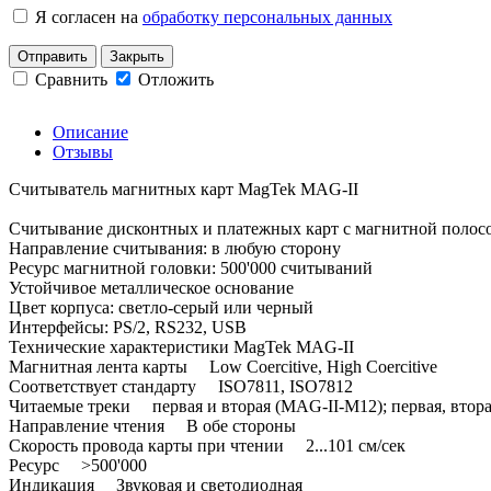
Я согласен на
обработку персональных данных
Отправить
Закрыть
Сравнить
Отложить
Описание
Отзывы
Считыватель магнитных карт MagTek MAG-II
Считывание дисконтных и платежных карт с магнитной полос
Направление считывания: в любую сторону
Ресурс магнитной головки: 500'000 считываний
Устойчивое металлическое основание
Цвет корпуса: светло-серый или черный
Интерфейсы: PS/2, RS232, USB
Технические характеристики MagTek MAG-II
Магнитная лента карты Low Сoercitive, High Сoercitive
Cоответствует стандарту ISO7811, ISO7812
Читаемые треки первая и вторая (MAG-II-M12); первая, втора
Направление чтения В обе стороны
Скорость провода карты при чтении 2...101 см/сек
Ресурс >500'000
Индикация Звуковая и светодиодная