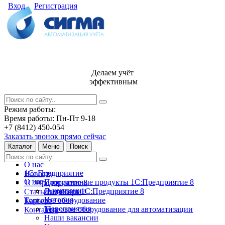
Вход
Регистрация
Делаем учёт
эффективным
Режим работы:
Время работы: Пн-Пт 9-18
+7 (8412) 450-054
Заказать звонок прямо сейчас
Каталог
Меню
Поиск
О нас
1С: Предприятие
Новости
О нас
Программные продукты 1С:Предприятие 8
1С:Предприятие 8
О компании
Лицензии 1С:Предприятие 8
Статьи и обзоры
История
Торговое оборудование
Карьера
Мероприятия
Торговое оборудование для автоматизации
Контакты
Наши вакансии