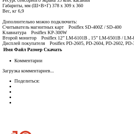
Ресурс сенсорного экрана 35 млн. касаний
Габариты, мм (Ш×В×Г) 378 x 309 x 360
Вес, кг 6,9
Дополнительно можно подключить:
Считыватель магнитных карт Posiflex SD-400Z / SD-400
Клавиатура Posiflex KP-300W
Второй монитор Posiflex 12” LM-6101B , 15” LM-6501B / LM-801
Дисплей покупателя Posiflex PD-2605, PD-2604, PD-2602, PD-
Имя
Файл
Размер
Скачать
Комментарии
Загрузка комментариев...
Поделиться: