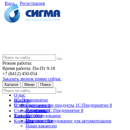
Вход
Регистрация
Режим работы:
Время работы: Пн-Пт 9-18
+7 (8412) 450-054
Заказать звонок прямо сейчас
Каталог
Меню
Поиск
О нас
1С: Предприятие
Новости
О нас
Программные продукты 1С:Предприятие 8
1С:Предприятие 8
О компании
Лицензии 1С:Предприятие 8
Статьи и обзоры
История
Торговое оборудование
Карьера
Мероприятия
Торговое оборудование для автоматизации
Контакты
Наши вакансии