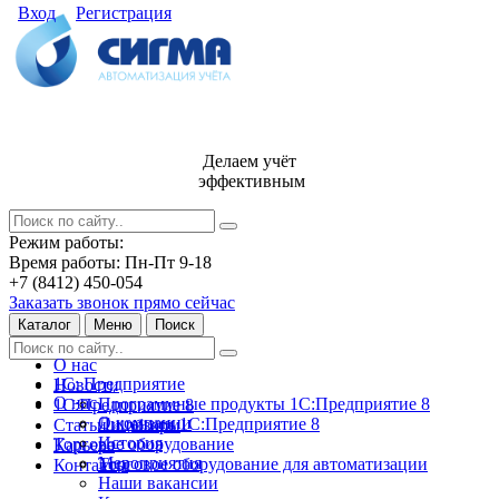
Вход
Регистрация
Делаем учёт
эффективным
Режим работы:
Время работы: Пн-Пт 9-18
+7 (8412) 450-054
Заказать звонок прямо сейчас
Каталог
Меню
Поиск
О нас
1С: Предприятие
Новости
О нас
Программные продукты 1С:Предприятие 8
1С:Предприятие 8
О компании
Лицензии 1С:Предприятие 8
Статьи и обзоры
История
Торговое оборудование
Карьера
Мероприятия
Торговое оборудование для автоматизации
Контакты
Наши вакансии