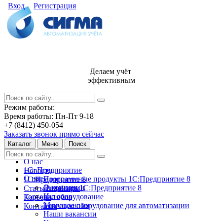
Вход
Регистрация
Делаем учёт
эффективным
Режим работы:
Время работы: Пн-Пт 9-18
+7 (8412) 450-054
Заказать звонок прямо сейчас
Каталог
Меню
Поиск
О нас
1С: Предприятие
Новости
О нас
Программные продукты 1С:Предприятие 8
1С:Предприятие 8
О компании
Лицензии 1С:Предприятие 8
Статьи и обзоры
История
Торговое оборудование
Карьера
Мероприятия
Торговое оборудование для автоматизации
Контакты
Наши вакансии