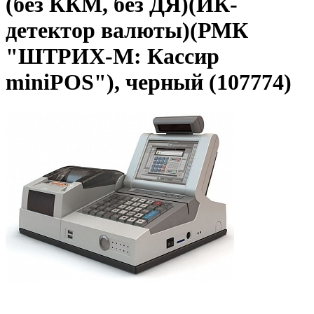
(без ККМ, без ДЯ)(ИК-
детектор валюты)(РМК
"ШТРИХ-М: Кассир
miniPOS"), черный (107774)