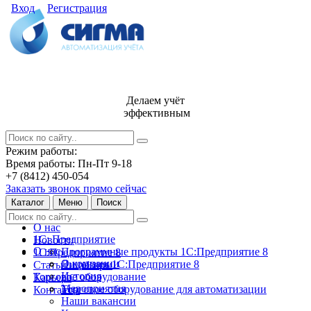
Вход
Регистрация
Делаем учёт
эффективным
Режим работы:
Время работы: Пн-Пт 9-18
+7 (8412) 450-054
Заказать звонок прямо сейчас
Каталог
Меню
Поиск
О нас
1С: Предприятие
Новости
О нас
Программные продукты 1С:Предприятие 8
1С:Предприятие 8
О компании
Лицензии 1С:Предприятие 8
Статьи и обзоры
История
Торговое оборудование
Карьера
Мероприятия
Торговое оборудование для автоматизации
Контакты
Наши вакансии