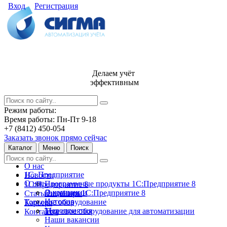
Вход
Регистрация
Делаем учёт
эффективным
Режим работы:
Время работы: Пн-Пт 9-18
+7 (8412) 450-054
Заказать звонок прямо сейчас
Каталог
Меню
Поиск
О нас
1С: Предприятие
Новости
О нас
Программные продукты 1С:Предприятие 8
1С:Предприятие 8
О компании
Лицензии 1С:Предприятие 8
Статьи и обзоры
История
Торговое оборудование
Карьера
Мероприятия
Торговое оборудование для автоматизации
Контакты
Наши вакансии