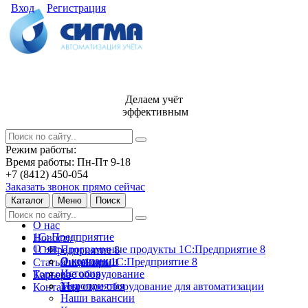
Вход
Регистрация
Делаем учёт
эффективным
Режим работы:
Время работы: Пн-Пт 9-18
+7 (8412) 450-054
Заказать звонок прямо сейчас
Каталог
Меню
Поиск
О нас
1С: Предприятие
Новости
О нас
Программные продукты 1С:Предприятие 8
1С:Предприятие 8
О компании
Лицензии 1С:Предприятие 8
Статьи и обзоры
История
Торговое оборудование
Карьера
Мероприятия
Торговое оборудование для автоматизации
Контакты
Наши вакансии