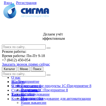
Вход
Регистрация
Делаем учёт
эффективным
Режим работы:
Время работы: Пн-Пт 9-18
+7 (8412) 450-054
Заказать звонок прямо сейчас
Каталог
Меню
Поиск
О нас
1С: Предприятие
Новости
О нас
Программные продукты 1С:Предприятие 8
1С:Предприятие 8
О компании
Лицензии 1С:Предприятие 8
Статьи и обзоры
История
Торговое оборудование
Карьера
Мероприятия
Торговое оборудование для автоматизации
Контакты
Наши вакансии