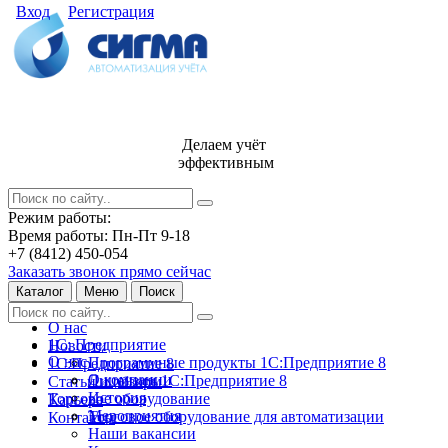
Вход
Регистрация
Делаем учёт
эффективным
Режим работы:
Время работы: Пн-Пт 9-18
+7 (8412) 450-054
Заказать звонок прямо сейчас
Каталог
Меню
Поиск
О нас
1С: Предприятие
Новости
О нас
Программные продукты 1С:Предприятие 8
1С:Предприятие 8
О компании
Лицензии 1С:Предприятие 8
Статьи и обзоры
История
Торговое оборудование
Карьера
Мероприятия
Торговое оборудование для автоматизации
Контакты
Наши вакансии