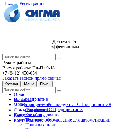
Вход
Регистрация
Делаем учёт
эффективным
Режим работы:
Время работы: Пн-Пт 9-18
+7 (8412) 450-054
Заказать звонок прямо сейчас
Каталог
Меню
Поиск
О нас
1С: Предприятие
Новости
О нас
Программные продукты 1С:Предприятие 8
1С:Предприятие 8
О компании
Лицензии 1С:Предприятие 8
Статьи и обзоры
История
Торговое оборудование
Карьера
Мероприятия
Торговое оборудование для автоматизации
Контакты
Наши вакансии