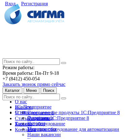
Вход
Регистрация
Режим работы:
Время работы: Пн-Пт 9-18
+7 (8412) 450-054
Заказать звонок прямо сейчас
Каталог
Меню
Поиск
О нас
1С: Предприятие
Новости
О нас
Программные продукты 1С:Предприятие 8
1С:Предприятие 8
О компании
Лицензии 1С:Предприятие 8
Статьи и обзоры
История
Торговое оборудование
Карьера
Мероприятия
Торговое оборудование для автоматизации
Контакты
Наши вакансии