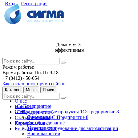
Вход
Регистрация
Делаем учёт
эффективным
Режим работы:
Время работы: Пн-Пт 9-18
+7 (8412) 450-054
Заказать звонок прямо сейчас
Каталог
Меню
Поиск
О нас
1С: Предприятие
Новости
О нас
Программные продукты 1С:Предприятие 8
1С:Предприятие 8
О компании
Лицензии 1С:Предприятие 8
Статьи и обзоры
История
Торговое оборудование
Карьера
Мероприятия
Торговое оборудование для автоматизации
Контакты
Наши вакансии