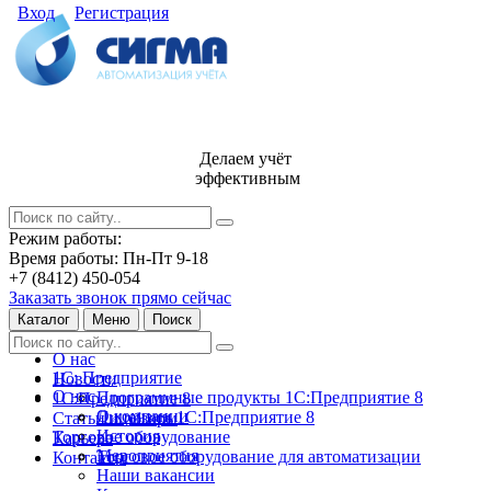
Вход
Регистрация
Делаем учёт
эффективным
Режим работы:
Время работы: Пн-Пт 9-18
+7 (8412) 450-054
Заказать звонок прямо сейчас
Каталог
Меню
Поиск
О нас
1С: Предприятие
Новости
О нас
Программные продукты 1С:Предприятие 8
1С:Предприятие 8
О компании
Лицензии 1С:Предприятие 8
Статьи и обзоры
История
Торговое оборудование
Карьера
Мероприятия
Торговое оборудование для автоматизации
Контакты
Наши вакансии