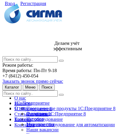
Вход
Регистрация
Делаем учёт
эффективным
Режим работы:
Время работы: Пн-Пт 9-18
+7 (8412) 450-054
Заказать звонок прямо сейчас
Каталог
Меню
Поиск
О нас
1С: Предприятие
Новости
О нас
Программные продукты 1С:Предприятие 8
1С:Предприятие 8
О компании
Лицензии 1С:Предприятие 8
Статьи и обзоры
История
Торговое оборудование
Карьера
Мероприятия
Торговое оборудование для автоматизации
Контакты
Наши вакансии