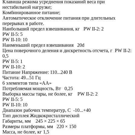
Клавиша режима усреднения показаний веса при
нестабильной нагрузке;
Комбинированное питание;
Автоматическое отключение питания при длительных
перерывах в работе.
Наибольший предел взвешивания, кг PW II-2: 2
PW II-5: 5
PW II-10: 10
Наименьший предел взвешивания 20d
Цена поверочного деления и дискретность отсчета, г PW II-2:
0,5
PW II-5: 1
PW II-10: 2
Питание Напряжение: 110...240 В
Частота: 49...51 Гц
6 элементов типа «АА»
Потребляемая мощность, Вт 0,25
Выборка массы тары, не более, кг PW II-2: 2
PW II-5: 5
PW II-10: 10
Диапазон рабочих температур, С -10...+40
Тип дисплея Жидкокристаллический
Габариты, мм 245 × 225 × 65
Размеры платформы, мм 220 × 150
Масса, не более, кг 1,5