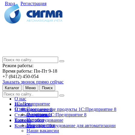
Вход
Регистрация
Режим работы:
Время работы: Пн-Пт 9-18
+7 (8412) 450-054
Заказать звонок прямо сейчас
Каталог
Меню
Поиск
О нас
1С: Предприятие
Новости
О нас
Программные продукты 1С:Предприятие 8
1С:Предприятие 8
О компании
Лицензии 1С:Предприятие 8
Статьи и обзоры
История
Торговое оборудование
Карьера
Мероприятия
Торговое оборудование для автоматизации
Контакты
Наши вакансии