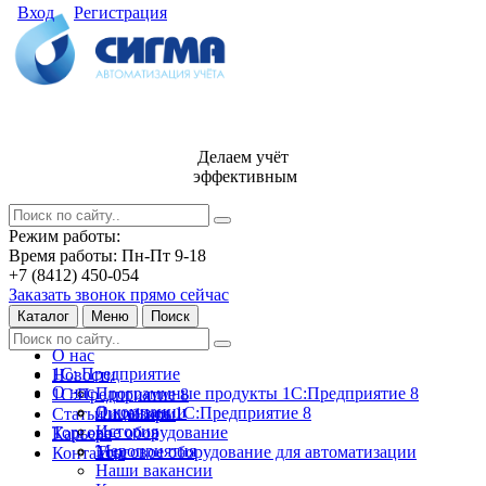
Вход
Регистрация
Делаем учёт
эффективным
Режим работы:
Время работы: Пн-Пт 9-18
+7 (8412) 450-054
Заказать звонок прямо сейчас
Каталог
Меню
Поиск
О нас
1С: Предприятие
Новости
О нас
Программные продукты 1С:Предприятие 8
1С:Предприятие 8
О компании
Лицензии 1С:Предприятие 8
Статьи и обзоры
История
Торговое оборудование
Карьера
Мероприятия
Торговое оборудование для автоматизации
Контакты
Наши вакансии