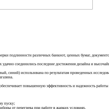
ерки подлинности различных банкнот, ценных бумаг, документо
 удачно соединились последние достижения дизайна и высочайш
овый, синий) использована по результатам проведенных исслед
агазина.
 обеспечивает повышенную эффективность и надежность работы
му пуску;
риборы от перегрева при работе в жарких условиях.