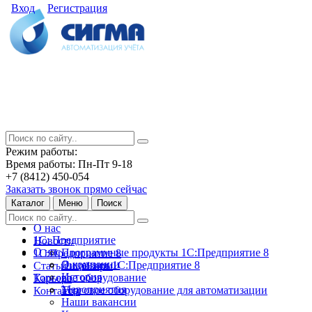
Вход
Регистрация
Режим работы:
Время работы: Пн-Пт 9-18
+7 (8412) 450-054
Заказать звонок прямо сейчас
Каталог
Меню
Поиск
О нас
1С: Предприятие
Новости
О нас
Программные продукты 1С:Предприятие 8
1С:Предприятие 8
О компании
Лицензии 1С:Предприятие 8
Статьи и обзоры
История
Торговое оборудование
Карьера
Мероприятия
Торговое оборудование для автоматизации
Контакты
Наши вакансии