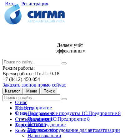
Вход
Регистрация
Делаем учёт
эффективным
Режим работы:
Время работы: Пн-Пт 9-18
+7 (8412) 450-054
Заказать звонок прямо сейчас
Каталог
Меню
Поиск
О нас
1С: Предприятие
Новости
О нас
Программные продукты 1С:Предприятие 8
1С:Предприятие 8
О компании
Лицензии 1С:Предприятие 8
Статьи и обзоры
История
Торговое оборудование
Карьера
Мероприятия
Торговое оборудование для автоматизации
Контакты
Наши вакансии