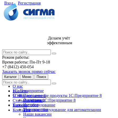
Вход
Регистрация
Делаем учёт
эффективным
Режим работы:
Время работы: Пн-Пт 9-18
+7 (8412) 450-054
Заказать звонок прямо сейчас
Каталог
Меню
Поиск
О нас
1С: Предприятие
Новости
О нас
Программные продукты 1С:Предприятие 8
1С:Предприятие 8
О компании
Лицензии 1С:Предприятие 8
Статьи и обзоры
История
Торговое оборудование
Карьера
Мероприятия
Торговое оборудование для автоматизации
Контакты
Наши вакансии