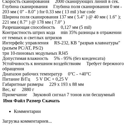
Скорость сканирования 2000 сканирующих линий в сек.
Глубина сканирования Глубина поля сканирования 0 мм -
203 мм ( 0" - 8.0" ) for 0.33 мм ( 13 mil ) bar code
Ширина поля сканирования 137 мм ( 5.4" ) @ 40 мм ( 1.6" );
221 мм ( 8.7" ) @ 178 мм ( 7.0" )
Разрешающая способность 0,127 мм (5 mil)
Контрастность штрих кода min 35% разницы в отражении
от темных и светлых штрихов
Интерфейс управления RS-232, КВ "разрыв клавиатуры"
(разъем PC/AT, PS/2)
три 10-пиновых модульных RJ45
Допустимая влажность 5% - 95% (без конденсата)
Устойчивость к внешним воздействиям Требует бережного
обращения
Диапазон рабочих температур 0°С - +40°С
Питание В/Гц 5 V DC + 0,25 V
Габаритные размеры 229 х 193 х 88 мм
Вес, кг 2880 г
Примечание Звуковой сигнал 7 тонов или бесшумный
Имя
Файл
Размер
Скачать
Комментарии
Загрузка комментариев...