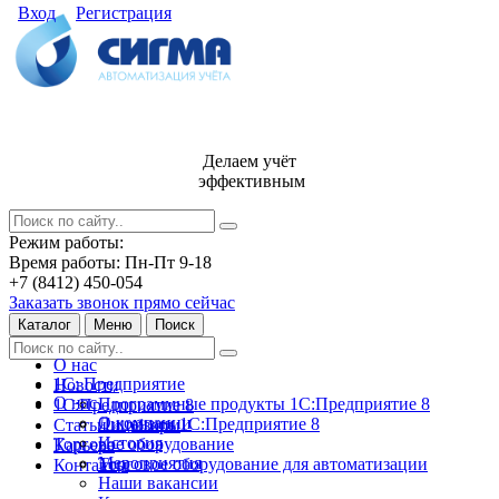
Вход
Регистрация
Делаем учёт
эффективным
Режим работы:
Время работы: Пн-Пт 9-18
+7 (8412) 450-054
Заказать звонок прямо сейчас
Каталог
Меню
Поиск
О нас
1С: Предприятие
Новости
О нас
Программные продукты 1С:Предприятие 8
1С:Предприятие 8
О компании
Лицензии 1С:Предприятие 8
Статьи и обзоры
История
Торговое оборудование
Карьера
Мероприятия
Торговое оборудование для автоматизации
Контакты
Наши вакансии