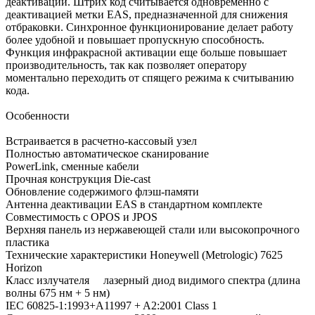
деактивации. Штрих код считывается одновременно с
деактивацией метки EAS, предназначенной для снижения
отбраковки. Синхронное функционирование делает работу
более удобной и повышает пропускную способность.
Функция инфракрасной активации еще больше повышает
производительность, так как позволяет оператору
моментально переходить от спящего режима к считыванию
кода.
Особенности
Встраивается в расчетно-кассовый узел
Полностью автоматическое сканирование
PowerLink, сменные кабели
Прочная конструкция Die-cast
Обновление содержимого флэш-памяти
Антенна деактивации EAS в стандартном комплекте
Совместимость с OPOS и JPOS
Верхняя панель из нержавеющей стали или высокопрочного
пластика
Технические характеристики Honeywell (Metrologic) 7625
Horizon
Класс излучателя лазерный диод видимого спектра (длина
волны 675 нм + 5 нм)
IEC 60825-1:1993+A11997 + A2:2001 Class 1