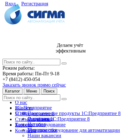
Вход
Регистрация
Делаем учёт
эффективным
Режим работы:
Время работы: Пн-Пт 9-18
+7 (8412) 450-054
Заказать звонок прямо сейчас
Каталог
Меню
Поиск
О нас
1С: Предприятие
Новости
О нас
Программные продукты 1С:Предприятие 8
1С:Предприятие 8
О компании
Лицензии 1С:Предприятие 8
Статьи и обзоры
История
Торговое оборудование
Карьера
Мероприятия
Торговое оборудование для автоматизации
Контакты
Наши вакансии