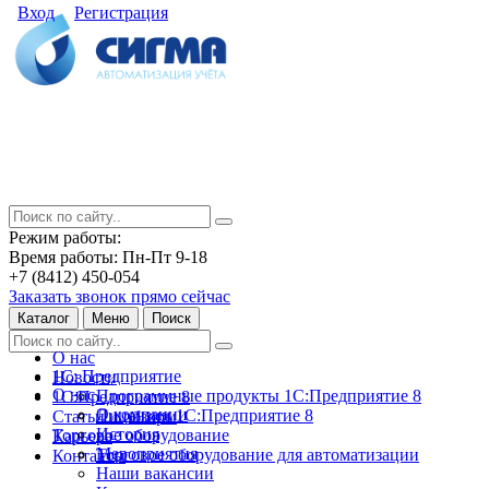
Вход
Регистрация
Режим работы:
Время работы: Пн-Пт 9-18
+7 (8412) 450-054
Заказать звонок прямо сейчас
Каталог
Меню
Поиск
О нас
1С: Предприятие
Новости
О нас
Программные продукты 1С:Предприятие 8
1С:Предприятие 8
О компании
Лицензии 1С:Предприятие 8
Статьи и обзоры
История
Торговое оборудование
Карьера
Мероприятия
Торговое оборудование для автоматизации
Контакты
Наши вакансии