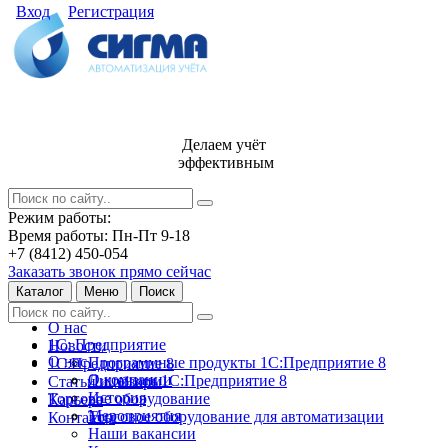
Вход
Регистрация
Делаем учёт
эффективным
Режим работы:
Время работы: Пн-Пт 9-18
+7 (8412) 450-054
Заказать звонок прямо сейчас
Каталог
Меню
Поиск
О нас
1С: Предприятие
Новости
О нас
Программные продукты 1С:Предприятие 8
1С:Предприятие 8
О компании
Лицензии 1С:Предприятие 8
Статьи и обзоры
История
Торговое оборудование
Карьера
Мероприятия
Торговое оборудование для автоматизации
Контакты
Наши вакансии