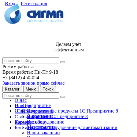
Вход
Регистрация
Делаем учёт
эффективным
Режим работы:
Время работы: Пн-Пт 9-18
+7 (8412) 450-054
Заказать звонок прямо сейчас
Каталог
Меню
Поиск
О нас
1С: Предприятие
Новости
О нас
Программные продукты 1С:Предприятие 8
1С:Предприятие 8
О компании
Лицензии 1С:Предприятие 8
Статьи и обзоры
История
Торговое оборудование
Карьера
Мероприятия
Торговое оборудование для автоматизации
Контакты
Наши вакансии