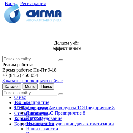
Вход
Регистрация
Делаем учёт
эффективным
Режим работы:
Время работы: Пн-Пт 9-18
+7 (8412) 450-054
Заказать звонок прямо сейчас
Каталог
Меню
Поиск
О нас
1С: Предприятие
Новости
О нас
Программные продукты 1С:Предприятие 8
1С:Предприятие 8
О компании
Лицензии 1С:Предприятие 8
Статьи и обзоры
История
Торговое оборудование
Карьера
Мероприятия
Торговое оборудование для автоматизации
Контакты
Наши вакансии