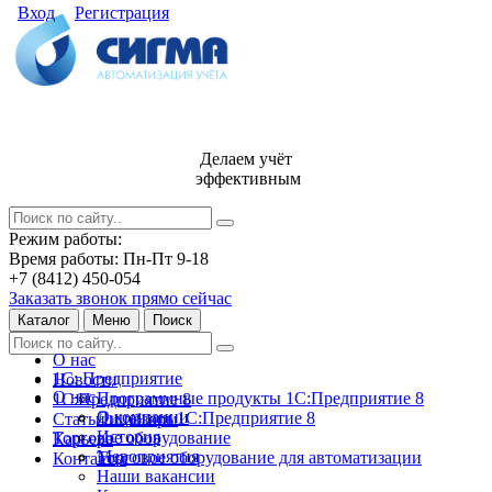
Вход
Регистрация
Делаем учёт
эффективным
Режим работы:
Время работы: Пн-Пт 9-18
+7 (8412) 450-054
Заказать звонок прямо сейчас
Каталог
Меню
Поиск
О нас
1С: Предприятие
Новости
О нас
Программные продукты 1С:Предприятие 8
1С:Предприятие 8
О компании
Лицензии 1С:Предприятие 8
Статьи и обзоры
История
Торговое оборудование
Карьера
Мероприятия
Торговое оборудование для автоматизации
Контакты
Наши вакансии