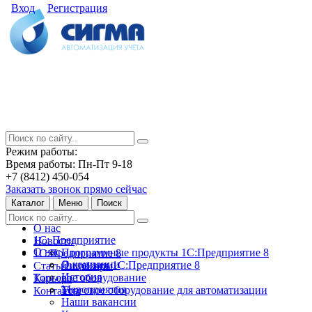
Вход
Регистрация
Режим работы:
Время работы: Пн-Пт 9-18
+7 (8412) 450-054
Заказать звонок прямо сейчас
Каталог
Меню
Поиск
О нас
1С: Предприятие
Новости
О нас
Программные продукты 1С:Предприятие 8
1С:Предприятие 8
О компании
Лицензии 1С:Предприятие 8
Статьи и обзоры
История
Торговое оборудование
Карьера
Мероприятия
Торговое оборудование для автоматизации
Контакты
Наши вакансии