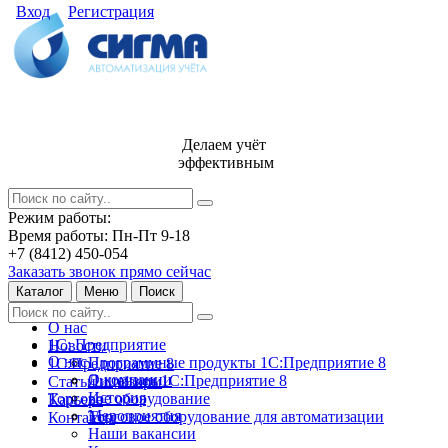
Вход
Регистрация
Делаем учёт
эффективным
Режим работы:
Время работы: Пн-Пт 9-18
+7 (8412) 450-054
Заказать звонок прямо сейчас
Каталог
Меню
Поиск
О нас
1С: Предприятие
Новости
О нас
Программные продукты 1С:Предприятие 8
1С:Предприятие 8
О компании
Лицензии 1С:Предприятие 8
Статьи и обзоры
История
Торговое оборудование
Карьера
Мероприятия
Торговое оборудование для автоматизации
Контакты
Наши вакансии