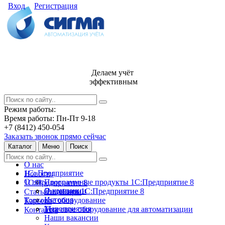
Вход
Регистрация
Делаем учёт
эффективным
Режим работы:
Время работы: Пн-Пт 9-18
+7 (8412) 450-054
Заказать звонок прямо сейчас
Каталог
Меню
Поиск
О нас
1С: Предприятие
Новости
О нас
Программные продукты 1С:Предприятие 8
1С:Предприятие 8
О компании
Лицензии 1С:Предприятие 8
Статьи и обзоры
История
Торговое оборудование
Карьера
Мероприятия
Торговое оборудование для автоматизации
Контакты
Наши вакансии