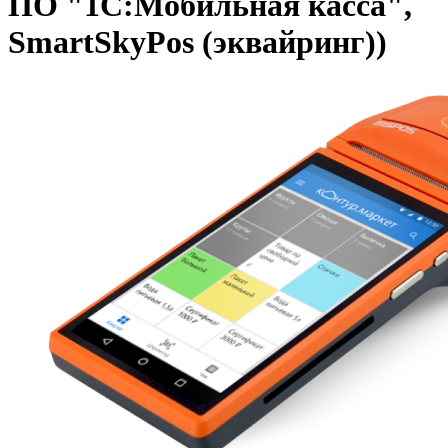
ПО "1С:Мобильная касса",
SmartSkyPos (эквайринг))