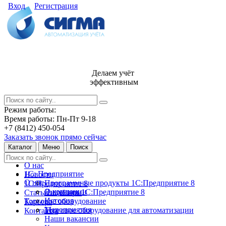
Вход
Регистрация
Делаем учёт
эффективным
Режим работы:
Время работы: Пн-Пт 9-18
+7 (8412) 450-054
Заказать звонок прямо сейчас
Каталог
Меню
Поиск
О нас
1С: Предприятие
Новости
О нас
Программные продукты 1С:Предприятие 8
1С:Предприятие 8
О компании
Лицензии 1С:Предприятие 8
Статьи и обзоры
История
Торговое оборудование
Карьера
Мероприятия
Торговое оборудование для автоматизации
Контакты
Наши вакансии