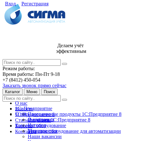
Вход
Регистрация
Делаем учёт
эффективным
Режим работы:
Время работы: Пн-Пт 9-18
+7 (8412) 450-054
Заказать звонок прямо сейчас
Каталог
Меню
Поиск
О нас
1С: Предприятие
Новости
О нас
Программные продукты 1С:Предприятие 8
1С:Предприятие 8
О компании
Лицензии 1С:Предприятие 8
Статьи и обзоры
История
Торговое оборудование
Карьера
Мероприятия
Торговое оборудование для автоматизации
Контакты
Наши вакансии