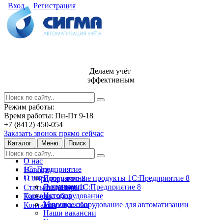
Вход
Регистрация
Делаем учёт
эффективным
Режим работы:
Время работы: Пн-Пт 9-18
+7 (8412) 450-054
Заказать звонок прямо сейчас
Каталог
Меню
Поиск
О нас
1С: Предприятие
Новости
О нас
Программные продукты 1С:Предприятие 8
1С:Предприятие 8
О компании
Лицензии 1С:Предприятие 8
Статьи и обзоры
История
Торговое оборудование
Карьера
Мероприятия
Торговое оборудование для автоматизации
Контакты
Наши вакансии