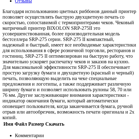
Отзывы
Благодаря использованию цветных риббонов данный принтер
позволяет осуществлять быструю двухцветную печать со
скоростью, сопоставимой с термопринтерами чеков. Чековый
матричный принтер BIXOLON SRP-275II это
усовершенствованная, более производительная модель
бестселлера SRP-275 серии. SRP-275 II компактный,
надежный и быстрый, имеет все необходимые характеристики
для использования в сфере розничной торговли, ресторанов и
гостиниц. SRP-275 II оптимизирован на быструю работу, что
значительно ускоряет распечатку чеков и заказов на кухню.
Для максимальной эффективности SRP-275 II обеспечивает
простую загрузку бумаги и двухцветную (красный и черный)
печать, позволяющую выделить на чеке специальные
предложения и логотипы, а также поддерживает различную
ширину бумаги и позволяет использовать рулоны 58, 70 или
76 мм. Другие заслуживающие внимания характеристики -
индикатор окончания бумаги, который автоматически
оповещает пользователя, когда заканчивается бумага, ручной
отрыв или автообрезчик, возможность печати оригинала и 2х
копий.
Имя
Файл
Размер
Скачать
Комментарии