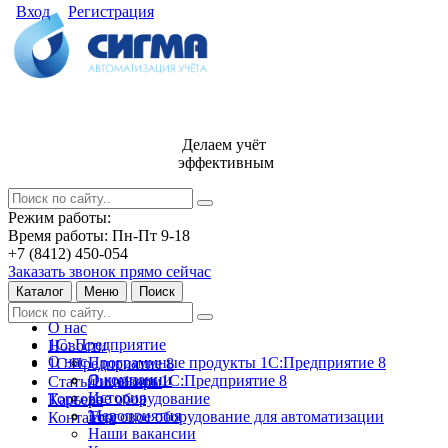
Вход
Регистрация
Делаем учёт
эффективным
Режим работы:
Время работы: Пн-Пт 9-18
+7 (8412) 450-054
Заказать звонок прямо сейчас
Каталог
Меню
Поиск
О нас
1С: Предприятие
Новости
О нас
Программные продукты 1С:Предприятие 8
1С:Предприятие 8
О компании
Лицензии 1С:Предприятие 8
Статьи и обзоры
История
Торговое оборудование
Карьера
Мероприятия
Торговое оборудование для автоматизации
Контакты
Наши вакансии