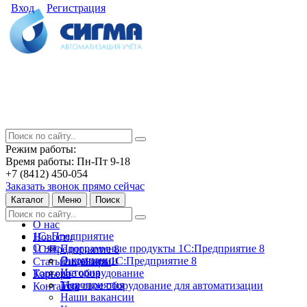
Вход
Регистрация
Режим работы:
Время работы: Пн-Пт 9-18
+7 (8412) 450-054
Заказать звонок прямо сейчас
Каталог
Меню
Поиск
О нас
1С: Предприятие
Новости
О нас
Программные продукты 1С:Предприятие 8
1С:Предприятие 8
О компании
Лицензии 1С:Предприятие 8
Статьи и обзоры
История
Торговое оборудование
Карьера
Мероприятия
Торговое оборудование для автоматизации
Контакты
Наши вакансии