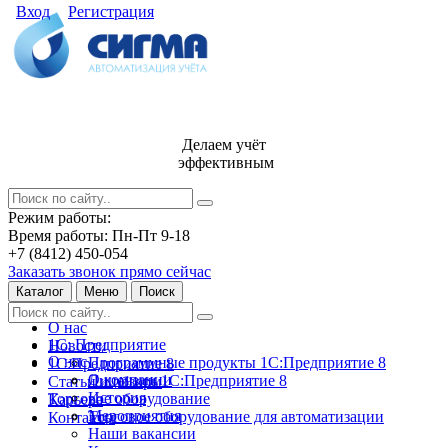
Вход
Регистрация
Делаем учёт
эффективным
Режим работы:
Время работы: Пн-Пт 9-18
+7 (8412) 450-054
Заказать звонок прямо сейчас
Каталог
Меню
Поиск
О нас
1С: Предприятие
Новости
О нас
Программные продукты 1С:Предприятие 8
1С:Предприятие 8
О компании
Лицензии 1С:Предприятие 8
Статьи и обзоры
История
Торговое оборудование
Карьера
Мероприятия
Торговое оборудование для автоматизации
Контакты
Наши вакансии